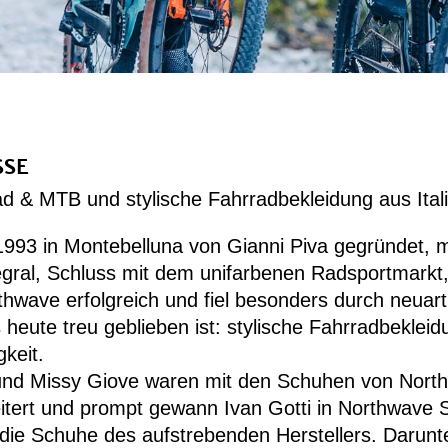
SSE
 & MTB und stylische Fahrradbekleidung aus Ital
 1993 in Montebelluna von Gianni Piva gegründet, 
al, Schluss mit dem unifarbenen Radsportmarkt, 
wave erfolgreich und fiel besonders durch neuart
eute treu geblieben ist: stylische Fahrradbeklei
keit.
 und Missy Giove waren mit den Schuhen von Nort
ert und prompt gewann Ivan Gotti in Northwave Sc
 die Schuhe des aufstrebenden Herstellers. Darun