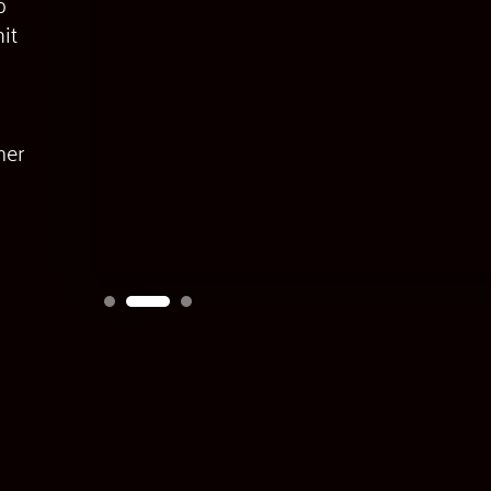
b
it
her