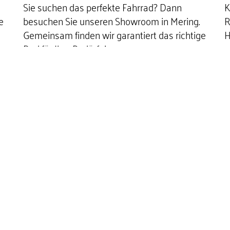
Sie suchen das perfekte Fahrrad? Dann
K
e
besuchen Sie unseren Showroom in Mering.
R
Gemeinsam finden wir garantiert das richtige
H
Rad für Ihre Bedürfnisse.
TERMIN BUCHEN
ALLE
BIKE