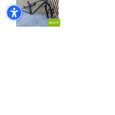
2900 €
Cube AMS ZERO99 C:68X SLT 29 Frame-Set, Größe M
Unterstützt vom AnzeigenChef
Deinem Kleinanzeigentool