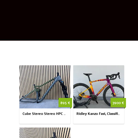
895 €
3900 €
Cube Stereo Stereo HPC TM Rahmen-Set Größe M (Fox FW)
Ridley Kanzo Fast, Classified, Sram Rival AXS, Größe S (54cm)